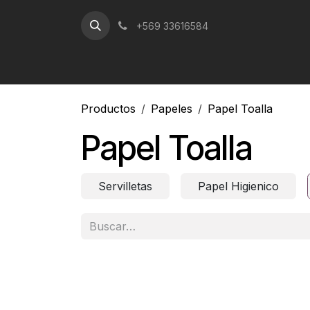
Ir al contenido
+569 33616584
Productos
Papeles
Papel Toalla
Papel Toalla
Servilletas
Papel Higienico