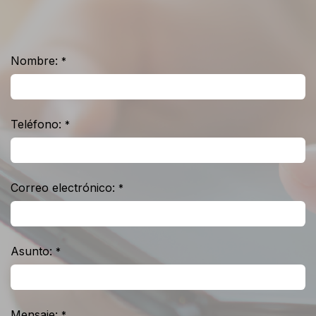
Nombre:
*
Teléfono:
*
Correo electrónico:
*
Asunto:
*
Mensaje:
*