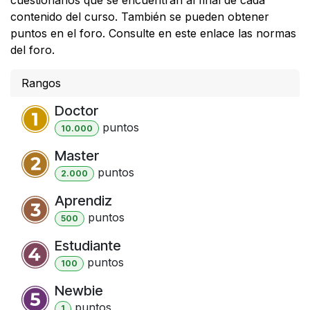
contenido del curso. También se pueden obtener
puntos en el foro. Consulte en este enlace las normas
del foro.
Rangos
Doctor
punto
s
10.000
Master
punto
s
2.000
Aprendiz
punto
s
500
Estudiante
punto
s
100
Newbie
punto
s
1